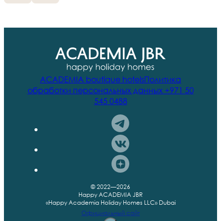
ПОДРОБНЕЕ
Apartment full sea view
Апартаменты с видом на море,
изолированной спальней и кухней-гостиной
ACADEMIA boutique hotels
Политика
ПОДРОБНЕЕ
обработки персональных данных
+971 50
545 0488
Junior Suite
Джуниор сьют с изолированной спальней, кухней-
гостиной и ванной комнатой
ПОДРОБНЕЕ
Suite Marina View
© 2022—2026
Happy ACADEMIA JBR
«Happy Academia Holiday Homes LLC» Dubai
Видовые апартаменты с 2 спальнями, вид на Дубай
Официальный сайт
Марина